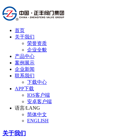
首页
关于我们
荣誉资质
企业全貌
产品中心
案例展示
企业新闻
联系我们
下载中心
APP下载
IOS客户端
安卓客户端
语言/LANG
简体中文
ENGLISH
关于我们