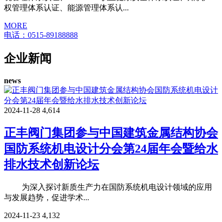
权管理体系认证、能源管理体系认...
MORE
电话：0515-89188888
企业新闻
news
2024-11-28
4,614
正丰阀门集团参与中国建筑金属结构协会
国防系统机电设计分会第24届年会暨给水
排水技术创新论坛
为深入探讨新质生产力在国防系统机电设计领域的应用
与发展趋势，促进学术...
2024-11-23
4,132