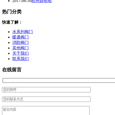
2017-06-16
杭州娃哈哈
热门
分类
快速了解：
水系列阀门
暖通阀门
消防阀门
其他阀门
关于我们
联系我们
在线留言