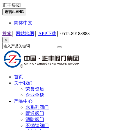
正丰集团
语言/LANG
简体中文
搜索
│
网站地图
│
APP下载
│
0515-89188888
×
首页
关于我们
荣誉资质
企业全貌
产品中心
水系列阀门
暖通阀门
消防阀门
不锈钢阀门