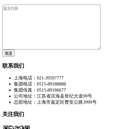
联系我们
上海电话：021-39597777
集团电话：0515-89188888
集团传真：0515-89186677
公司地址：江苏省滨海县世纪大道99号
总部地址：上海市嘉定区曹安公路3999号
关注我们