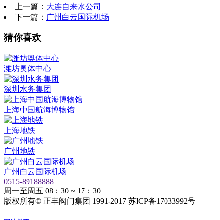
上一篇：
大连自来水公司
下一篇：
广州白云国际机场
猜你喜欢
潍坊奥体中心
深圳水务集团
上海中国航海博物馆
上海地铁
广州地铁
广州白云国际机场
0515-89188888
周一至周五 08：30 ~ 17：30
版权所有© 正丰阀门集团 1991-2017 苏ICP备17033992号